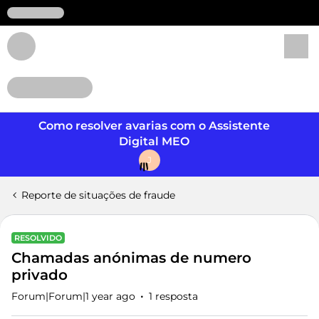
Login
Como resolver avarias com o Assistente
Digital MEO
J
Reporte de situações de fraude
RESOLVIDO
Chamadas anónimas de numero
privado
Forum|Forum|1 year ago
1 resposta