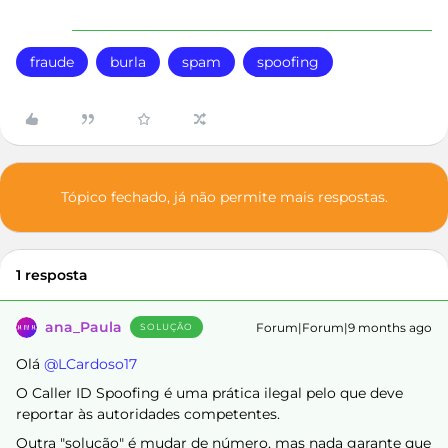
fraude
burla
spam
spoofing
Tópico fechado, já não permite mais respostas.
1 resposta
ana_Paula
Forum|Forum|9 months ago
SOLUÇÃO
Olá ​
@LCardoso17
O Caller ID Spoofing é uma prática ilegal pelo que deve
reportar às autoridades competentes.
Outra "solução" é mudar de número, mas nada garante que