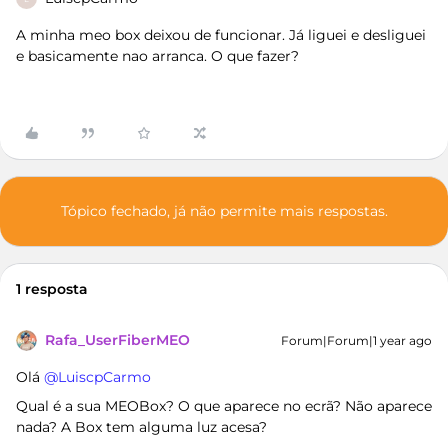
A minha meo box deixou de funcionar. Já liguei e desliguei
e basicamente nao arranca. O que fazer?
Tópico fechado, já não permite mais respostas.
1 resposta
Rafa_UserFiberMEO
Forum|Forum|1 year ago
Olá ​
@LuiscpCarmo
Qual é a sua MEOBox? O que aparece no ecrã? Não aparece
nada? A Box tem alguma luz acesa?