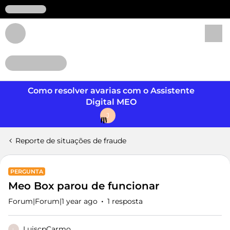
Login
Como resolver avarias com o Assistente
Digital MEO
J
Reporte de situações de fraude
PERGUNTA
Meo Box parou de funcionar
Forum|Forum|1 year ago
1 resposta
LuiscpCarmo
L