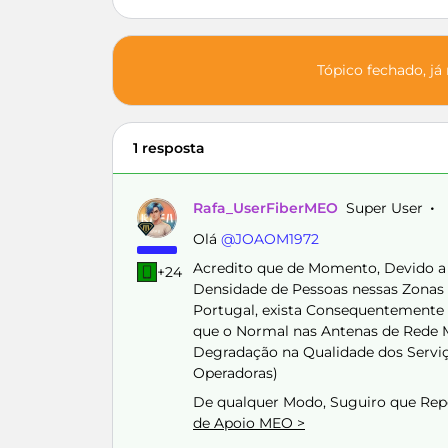
Tópico fechado, já
1 resposta
Rafa_UserFiberMEO
Super User
Olá ​
@JOAOM1972
Acredito que de Momento, Devido a 
+24
Densidade de Pessoas nessas Zonas 
Portugal, exista Consequentemente
que o Normal nas Antenas de Rede M
Degradação na Qualidade dos Serviço
Operadoras)
De qualquer Modo, Suguiro que Rep
de Apoio MEO >