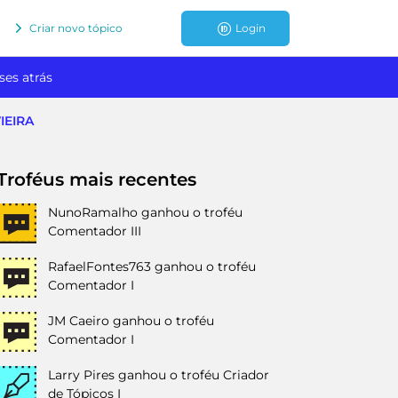
Criar novo tópico
Login
ses atrás
IEIRA
Troféus mais recentes
NunoRamalho
ganhou o troféu
Comentador III
RafaelFontes763
ganhou o troféu
Comentador I
JM Caeiro
ganhou o troféu
Comentador I
Larry Pires
ganhou o troféu Criador
de Tópicos I