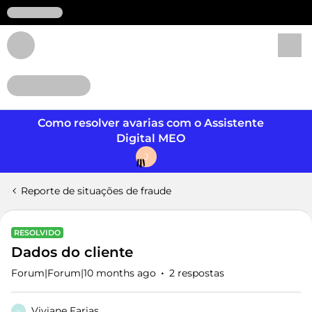
Login
Como resolver avarias com o Assistente
Digital MEO
J
Reporte de situações de fraude
RESOLVIDO
Dados do cliente
Forum|Forum|10 months ago
2 respostas
Viviane Farias
V