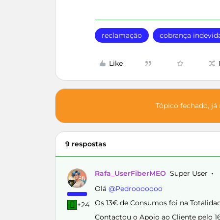
reclamação
cobrança indevid
Like
Tópico fechado, já
9 respostas
Rafa_UserFiberMEO
Super User
Olá ​
@Pedrooooooo
Os 13€ de Consumos foi na Totalid
+24
Contactou o Apoio ao Cliente pelo 