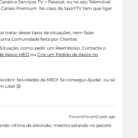
nais e Serviços TV > Pessoal, ou no seu Telemóvel
 Canais Premium. No caso da SportTV tem que
ligar
tratar desse tipos de situações, nem fazer
 uma Comunidade feita por Clientes
a Situação, como pedir um Reembolso, Contacte o
 de Apoio MEO
ou
Crie um Pedido de Apoio no
Descobrir Novidades da MEO! Se consegui Ajudar, ou se
m Like! 😉
Forum|Forum|1 year ago
sendo vítima de extorsão, mesmo estando no pacote