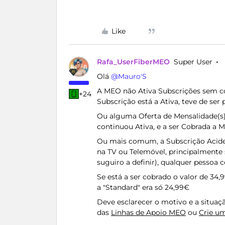
Like
Rafa_UserFiberMEO
Super User
Olá ​
@Mauro'S
A MEO não Ativa Subscrições sem co
+24
Subscrição está a Ativa, teve de ser
Ou alguma Oferta de Mensalidade(s) 
continuou Ativa, e a ser Cobrada a 
Ou mais comum, a Subscrição Aciden
na TV ou Telemóvel, principalmente 
suguiro a definir), qualquer pessoa 
Se está a ser cobrado o valor de 34,
a "Standard" era só 24,99€
Deve esclarecer o motivo e a situa
das
Linhas de Apoio MEO
ou
Crie u