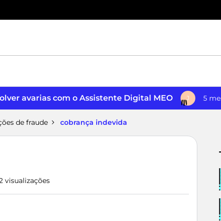
lver avarias com o Assistente Digital MEO
5 me
J
ções de fraude
cobrança indevida
2 visualizações