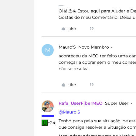
Olá! ⛱️☀️ Estou aqui para Ajudar e 
Gostas do meu Comentário, Deixa u
Like
Mauro'S
Novo Membro
M
aconteceu da MEO ter feito uma ca
começar a cobrar sem o meu consent
não se resolva.
Like
Rafa_UserFiberMEO
Super User
@Mauro'S
Tenho pena pela sua situação, de est
+24
que consiga resolver a Situação co