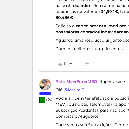
ao qual
não aderi
. Sem a minha auto
cobranças no valor de
34,994€
, ten
80,486€
.
Solicito o
cancelamento imediato
d
dos valores cobrados indevidamen
Aguardo uma resolução urgente dest
Com os melhores cumprimentos,
Like
Rafa_UserFiberMEO
Super User
Olá ​
@Mauro'S
Podia alguém ter efetuado a Subsc
+24
MEO), ou no seu Telemóvel (na app
Subscrição Acidental, para não aco
Compras e Alugueres
Pode ver as sua Subscrições, Gerir 