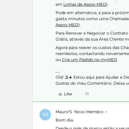
em
Linhas de Apoio MEO
).
Pode em alternativa, e para a próxim
gasta minutos como uma Chamada N
Apoio MEO
).
Para Renovar e Negociar o Contrat
Grátis, através da sua Área Cliente
Agora para reaver os custos das Cha
reembolso, contactando novamente 
ou
Crie um Pedido no myMEO
Olá! ⛱️☀️ Estou aqui para Ajudar e 
Gostas do meu Comentário, Deixa u
Like
Mauro'S
Novo Membro
M
Bom dia,
Desde o mês de março estão a ser-m