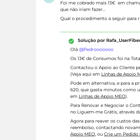
Foi me cobrado mais 13€ em chamad
que não iriam fazer…
Qual o procedimento a seguir para r
Solução por
Rafa_UserFib
Olá ​
@Pedrooooooo
Os 13€ de Consumos foi na To
Contactou o Apoio ao Cliente p
(Veja aqui em
Linhas de Apoio
Pode em alternativa, e para a p
620, que gasta minutos como 
em
Linhas de Apoio MEO
).
Para Renovar e Negociar o Cont
no Liguem-me Grátis, através d
Agora para reaver os custos da
reembolso, contactando novame
Apoio MEO
, ou
Crie um Pedid