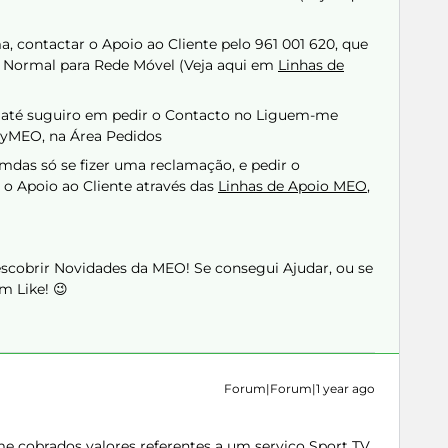
a, contactar o Apoio ao Cliente pelo 961 001 620, que
ormal para Rede Móvel (Veja aqui em
Linhas de
o até suguiro em pedir o Contacto no Liguem-me
 myMEO, na Área Pedidos
mdas só se fizer uma reclamação, e pedir o
o Apoio ao Cliente através das
Linhas de Apoio MEO
,
Descobrir Novidades da MEO! Se consegui Ajudar, ou se
m Like! 😉
Forum|Forum|1 year ago
e cobrados valores referentes a um serviço Sport TV