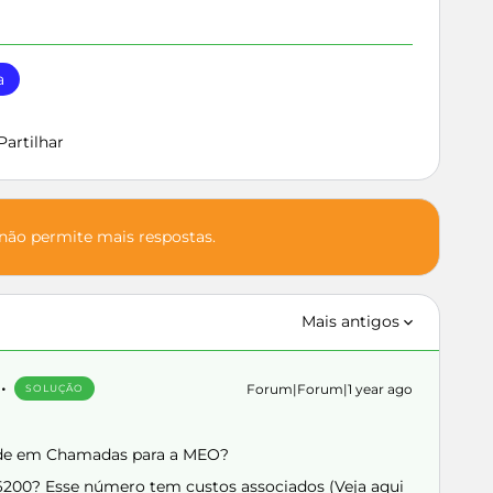
a
Partilhar
 não permite mais respostas.
Mais antigos
Forum|Forum|1 year ago
SOLUÇÃO
ade em Chamadas para a MEO?
16200? Esse número tem custos associados (Veja aqui