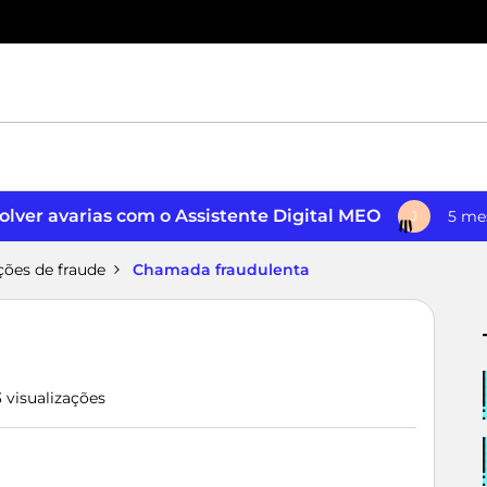
lver avarias com o Assistente Digital MEO
5 me
J
ções de fraude
Chamada fraudulenta
3 visualizações