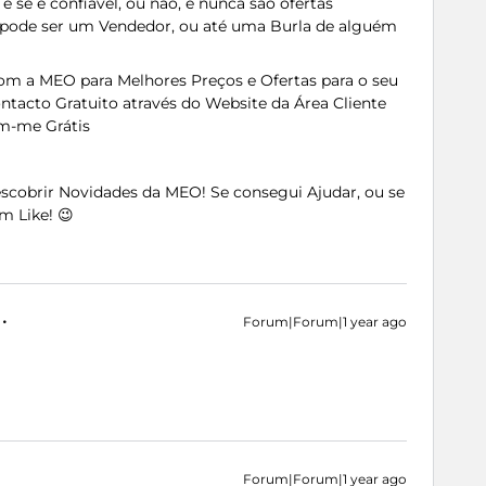
e se é confiável, ou não, e nunca são ofertas
 pode ser um Vendedor, ou até uma Burla de alguém
com a MEO para Melhores Preços e Ofertas para o seu
ontacto Gratuito através do Website da Área Cliente
m-me Grátis
Descobrir Novidades da MEO! Se consegui Ajudar, ou se
m Like! 😉
Forum|Forum|1 year ago
Forum|Forum|1 year ago