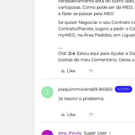
verdadeiramente está do outro lado, 
vantajosas. Como pode ser da MEO,
a fazer se passar pela MEO
Se quiser Negociar o seu Contrato 
Contrato/Pacote, sugiro a pedir o C
myMEO, na Área Pedidos, em Ligue
Olá! ⛱️☀️ Estou aqui para Ajudar e 
Gostas do meu Comentário, Deixa u
Like
joaquimmoreira69-84560
AUTOR
J
Já resolvi o problema.
Like
ana_Paula
Super User