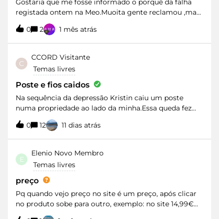
Gostaria que me fosse informado o porquê da falha
registada ontem na Meo.Muoita gente reclamou ,mas
da vossa parte não houve nenhum esclarecimento.
0
2
1 mês atrás
CCORD
Visitante
C
Temas livres
Poste e fios caidos
Na sequência da depressão Kristin caiu um poste
numa propriedade ao lado da minha.Essa queda fez
com que parte desses fios se encotrem a forçar o meu
0
12
11 dias atrás
telhado, impedindo a reparação do mesmo.Estes fios
eram antigamente da responsabilidade dos CTT, sendo
que a responsabilidade, 2º me informaram passou para
Elenio
Novo Membro
E
as “telecomunicações”/MEO.Algum tempo depois do
Temas livres
temporal contactei a MEO a alertar para a situação, no
entanto não me souberam dizer como resolver esta
preço
questão, encontrando-se a mesma (poste caido e fios
Pq quando vejo preço no site é um preço, após clicar
sobre o meu telhado e quintal) sem qualquer
no produto sobe para outro, exemplo: no site 14,99€
resolução. Agora pretendo reparar o rtelhado e esta
quando clico no produto sobe para 199,99€