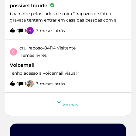
música principalmente de videoclips tem os dias
possivel fraude
contados provavelmente só mesmo os portugueses
boa noite pelos lados de mira 2 rapazes de fato e
e os de concertos gravados podem ainda durar mais
gravata tentam entrar em casa das pessoas com a
algun tempo.Achei por bem partilhar esta informação
alegada intenção de mexer nos equipamentos
com o pessoal.
0
1
3 meses atrás
alegadamente dito por eles estão em desactualizacao
.Mas no meu caso e no caso dos vizinhos , ou são da
Vodafone,ou são da MEO , ou são da nos .ou são do
crui.raposo-84114
Visitante
C
que vocês forem clientes !
Temas livres
Voicemail
Tenho acesso a voicemail visual?
0
1
3 meses atrás
Ver mais