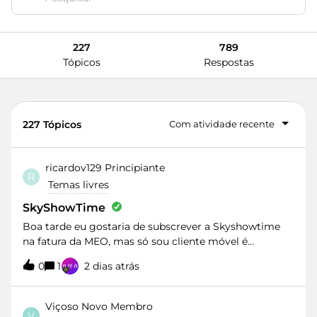
227
789
Tópicos
Respostas
227 Tópicos
Com atividade recente
ricardov129
Principiante
R
Temas livres
SkyShowTime
Boa tarde eu gostaria de subscrever a Skyshowtime
na fatura da MEO, mas só sou cliente móvel é
possível?
0
1
2 dias atrás
Viçoso
Novo Membro
V