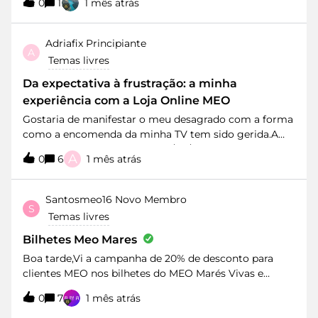
situação está a impedi-lo.Como resolver ou quem
0
1
1 mês atrás
devo contactar?
Adriafix
Principiante
A
Temas livres
Da expectativa à frustração: a minha
experiência com a Loja Online MEO
Gostaria de manifestar o meu desagrado com a forma
como a encomenda da minha TV tem sido gerida.A
compra foi realizada no dia 07/06/2026 e, dois dias
A
0
6
1 mês atrás
depois, fui informado de que a encomenda se
encontrava em distribuição para a loja que indiquei
para levantamento. No entanto, passados todos estes
Santosmeo16
Novo Membro
S
dias, continuo sem receber a televisão nem qualquer
Temas livres
informação concreta sobre a sua entrega.Compreendo
que possam existir atrasos, especialmente em artigos
Bilhetes Meo Mares
com elevada procura. Contudo, o que mais me
Boa tarde,Vi a campanha de 20% de desconto para
desilude não é a demora em si, mas a falta de
clientes MEO nos bilhetes do MEO Marés Vivas e
informação clara e de previsões credíveis. O problema
gostaria de esclarecer uma dúvida antes de avançar
não é apenas o atraso, mas sim a sucessiva criação de
0
7
1 mês atrás
com a compra.Estou a pensar oferecer os bilhetes
expectativas que acabam por não se