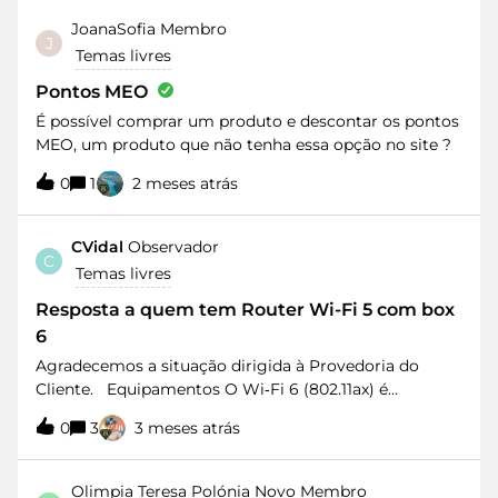
agora uma carta dando nota que irão cancelar o
JoanaSofia
Membro
J
serviço e me cobrar um valor referente ao período de
Temas livres
fidelizaçao em falta. A minha expectativa era ser
indemnizado pelo período em que o contrato não foi
Pontos MEO
cumprido. Alguma sugestão de como actuar ou de
É possível comprar um produto e descontar os pontos
como chegar a contacto com alguém da empresa?
MEO, um produto que não tenha essa opção no site ?
0
1
2 meses atrás
CVidal
Observador
C
Temas livres
Resposta a quem tem Router Wi-Fi 5 com box
6
Agradecemos a situação dirigida à Provedoria do
Cliente. Equipamentos O Wi‑Fi 6 (802.11ax) é
totalmente retro compatível com todas as normas
0
3
3 meses atrás
anteriores (a/b/g/n/ac). Quando ligado a um router
Wi‑Fi 5, o equipamento opera simplesmente em Wi‑Fi
5, sendo a norma mais elevada suportada pelo router.
Olimpia Teresa Polónia
Novo Membro