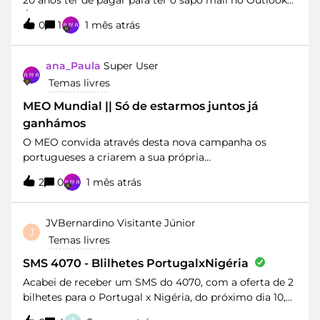
20 anos ter de pagar para ter o sapo mail no Outlook?
É um absurdo, deviam ter em consideração o facto de
0
1
1 mês atrás
quem é cliente Meo com TV+Internet+Telemóveis para
que lhes fosse facultado esse serviço como sempre foi,
gratuito.Espero muito sinceramente que tenham pelo
ana_Paula
Super User
menos isso em consideração.CumptsCarlos Almeida
Temas livres
MEO Mundial || Só de estarmos juntos já
ganhámos
O MEO convida através desta nova campanha os
portugueses a criarem a sua própria
convocatória composta por familiares, amigos,
2
0
1 mês atrás
colegas e vizinhos. O MEO procura reforçar a “ligação
emocional com os portugueses, posicionando-se
como uma marca próxima”.Para além desta
JVBernardino
Visitante Júnior
J
campanha o MEO irá promover outras iniciativas de
Temas livres
apoio à Seleção Nacional ao longo deste Mundial de
2026. Veja os vídeos da campanha “SÓ DE ESTARMOS
SMS 4070 - Blilhetes PortugalxNigéria
JUNTOS JÁ GANHÁMOS”: E tu? Já convocaste a tua
Acabei de receber um SMS do 4070, com a oferta de 2
seleção para o Mundial?
bilhetes para o Portugal x Nigéria, do próximo dia 10,
em Leiria.Para “resgatar” os bilhetes devo responder