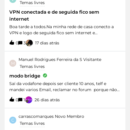
Temas livres
VPN conectada e de seguida fico sem
internet
Boa tarde a todos.Na minha rede de casa conecto a
VPN e logo de seguida fico sem internet e
consequentemente não consigo entrar remotamente
0
3
17 dias atrás
no pc do meu trabalho.Experimentei com partilha de
net pelos telemóveis de dois meus colegas
(VODAFONE) e consegui entrar sem problema. Devido
Manuel Rodrigues Ferreira da S
Visitante
M
à rede ser VODAFONE pensei que pudesse ser do meu
Temas livres
router.Liguei para a MEO a explicar o sucedido, mas
disseram que não havia problema nenhum e que tinha
modo bridge
que falar com o departamento informático do meu
Saí da vodafone depois ser cliente 10 anos, telf e
empregador, que poderia ter alguma limitação para a
mandei varios Email, reclamar no forum porque não
MEO. Ora, isto não faz sentido nenhum porque num
tinha modo bridge e agora chego à uzo e o mesmo
universo de 100 pessoas é obvio que tem que estar
0
1
26 dias atrás
problemas o que vale o contrato e de 3
considerado, e está, várias operadoras.E agora como
mes.cumprimentos
resolvo isto??Já começo a pensar em mudar de
carrascomarques
Novo Membro
operadora mal acabe a fidelização.
C
Temas livres