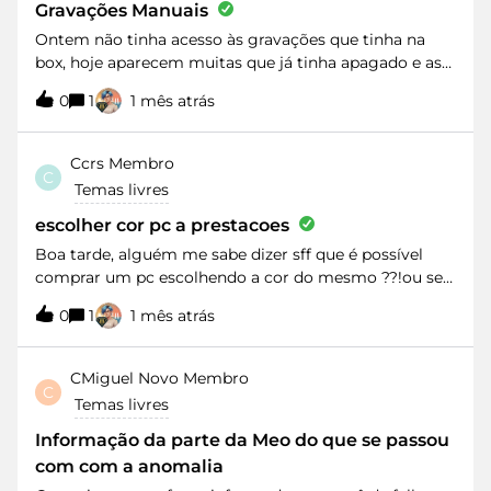
Gravações Manuais
Ontem não tinha acesso às gravações que tinha na
box, hoje aparecem muitas que já tinha apagado e as
mais recentes continuam se aparecer. Alguém na
0
1
1 mês atrás
mesma situação?
Ccrs
Membro
C
Temas livres
escolher cor pc a prestacoes
Boa tarde, alguém me sabe dizer sff que é possível
comprar um pc escolhendo a cor do mesmo ??!ou se
estamos apenas limitados as cores and ué eles
0
1
1 mês atrás
dispõem ?obrigado a quem me souber responder a
está questao
CMiguel
Novo Membro
C
Temas livres
Informação da parte da Meo do que se passou
com com a anomalia