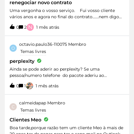
renegociar novo contrato
Uma vergonha o vosso serviço. Fui vosso cliente
vários anos e agora no final do contrato.......nem digo
nada.… Uma vergonha Sei que não vou seu ouvido mas
N
0
2
1 mês atrás
mesmo assim deixo o meu telefone no caso de "quem
manda" me queira contactar.Uma vergonha.
octavio.paulo36-110075
Membro
O
Temas livres
perplexity
Ainda se pode aderir ao perplexity? Se uma
pessoa/numero telefone do pacote aderiu ao
perplexity será que os outros tb o podem fazer?
0
1
1 mês atrás
calmeidapap
Membro
C
Temas livres
Clientes Meo
Boa tarde,porque razão tem um cliente Meo à mais de