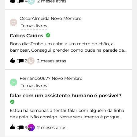
A
0
4
2 meses atrás
SIM.Alguem mais recebeu este SMS.A proveniencia é
segura? Existe mesmo esta campanha promocional?
OscarAlmeida
Novo Membro
O
Temas livres
Cabos Caídos
Bons diasTenho um cabo a um metro do chão, a
bambear. Consegui prender como pude na parede da
casa. Mas o cabo não ficou esticado. Para evitar que o
O
0
2
2 meses atrás
mesmo se parta gostaría que fossem fazer a reparação
no esterior. O poste situa-se num baldio e a baixada na
parede da casa.A morada: Rua General Humberto
Fernando0677
Novo Membro
F
Delgado n.º 13, r/c - 2520-446 PenicheJunto fotografias
Temas livres
do localObrigado
falar com um assistente humano é possivel?
Estou há semanas a tentar falar com alguém da linha
de apoio. Não consigo. Nesse seguimento é porque
não estão a cumprir com o contrato (nomeadamente
0
9
2 meses atrás
não me fornecendo a velocidade de internet que foi
acordada) pedi o cancelamento do serviço. Recebo