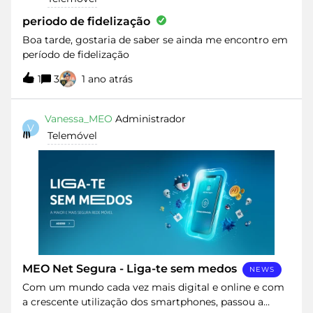
Suporte &gt; Serviços &gt; Centro Técnico-Recolha de
Telemóveis. Preencha o formulário com as
periodo de fidelização
informações do seu equipamento e avaria. Este
Boa tarde, gostaria de saber se ainda me encontro em
processo é tratado diretamente com a Samsung,
período de fidelização
qualquer questão deve ser colocada através do serviço
de “Apoio ao Cliente” nos seguintes canais:
1
3
1 ano atrás
Email: www.samsung.com/pt/support/email/​ ​Chat: e-
contactus.samsung.com/pt/m/webchat Telefone: 808
Vanessa_MEO
Administrador
207 267 (dias úteis das 9h às 20h) Informação
V
Telemóvel
adicional: www.samsung.com/pt/support/ ​
Telemóveis HUAWEI: Se tem um telemóvel Huawei, a
marca disponibiliza aos seus clientes um serviço de
levantamento e entrega de equipamentos em sua
casa. Para utilizar este serviço
MEO Net Segura - Liga-te sem medos
NEWS
Com um mundo cada vez mais digital e online e com
a crescente utilização dos smartphones, passou a