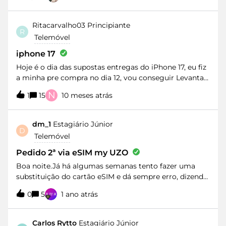
aceder a minha conta Meo para ativar a segunda via.
Tenho que ligar para a Meo para eles me fazerem a
ativação?
Ritacarvalho03
Principiante
R
Telemóvel
iphone 17
Hoje é o dia das supostas entregas do iPhone 17, eu fiz
a minha pre compra no dia 12, vou conseguir Levantar
em loja o meu iPhone hoje ?
N
1
15
10 meses atrás
dm_1
Estagiário Júnior
D
Telemóvel
Pedido 2ª via eSIM my UZO
Boa noite.Já há algumas semanas tento fazer uma
substituição do cartão eSIM e dá sempre erro, dizendo
que não é possível fazer o pedido.Foi sempre assim, ou
0
5
1 ano atrás
será um erro? Alguém tem o mesmo problema? Já
ando a tentar há algumas semanas.Obrigada.
Carlos Rytto
Estagiário Júnior