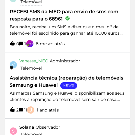
Telemóvel
devo posso proceder para que ativem esse ponto de
acesso ou mudem o nome do APN?
RECEBI SMS da MEO para envio de sms com
resposta para o 68961
Boa noite, recebei um SMS a dizer que o meu n.º de
telemóvel foi escolhido para ganhar até 10000 euros,
um iPhone17 e mais coisas. Para isso, pedem-me para
0
1
8 meses atrás
que responda a uma questão, mandando a resposta
para o número 68961. Este SMS é verdadeiro ou é uma
burla?Alguém sabe responder a isto?
Vanessa_MEO
Administrador
V
Telemóvel
Assistência técnica (reparação) de telemóveis
Samsung e Huawei
NEWS
As marcas Samsung e Huawei disponibilizam aos seus
clientes a reparação do telemóvel sem sair de casa.
Veja como: Telemóveis SAMSUNG: Se tem um
J
2
11
1 ano atrás
telemóvel Samsung, a marca disponibiliza aos seus
clientes um serviço de levantamento e entrega de
equipamentos em sua casa. Para utilizar este serviço
Solana
Observador
S
consulte o site da Samsung​ e escolha a área de
Telemóvel