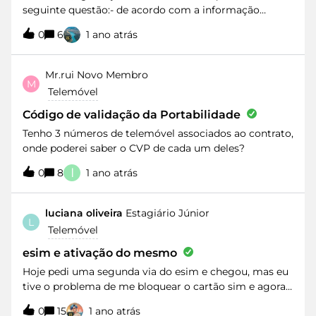
seguinte questão:- de acordo com a informação
disponibilizada na minha área pessoal, o meu período
0
6
1 ano atrás
de fidelização (apenas serviço móvel – 4 nº de
telemóvel) termina a 29.05.2025.Adquiri numa loja
MEO – em outº 2023 - um telemóvel em 24 prestações
Mr.rui
Novo Membro
M
(5,83€ p/ mês - último pagtº em 21.10.2025)As minhas
Telemóvel
perguntas são:- Quando termina o meu período de
fidelização? Em 29.05.2025? Ou em 21.10.2025?- Se
Código de validação da Portabilidade
pretender cancelar o contrato – pagando o valor do
Tenho 3 números de telemóvel associados ao contrato,
encargo pela cessação antecipada do contrato /
onde poderei saber o CVP de cada um deles?
período de fidelização - posso antecipar o pagtº total
I
das prestações ref. ao telemóvel adquirido em outº
0
8
1 ano atrás
2023? Muito obrigado
luciana oliveira
Estagiário Júnior
L
Telemóvel
esim e ativação do mesmo
Hoje pedi uma segunda via do esim e chegou, mas eu
tive o problema de me bloquear o cartão sim e agora
não tenho acesso ao número de telemóvel, para
0
15
1 ano atrás