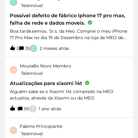
C
Telemóvel
Possível defeito de fábrico Iphone 17 pro max,
falha de rede e dados moveis.
Boa tarde.exmos.. Sr.s. da Meo. Comprei o meu iPhone
17 Pro Max no dia 19 de Dezembro na loja de MEO de
Beja.Tenho tido aqui alguns problemas que penso que
C
0
35
2 meses atrás
sejam defeito de fabrico da unidade. Tenho problemas
de rede, tenho só dados móveis com letra E o antigo
(2g) apesar de ter a rede gráfica completa, como
Moura84
Novo Membro
M
vocês veem na seguinte imagem. Liguei duas vezes
Telemóvel
para a Meo, já fiz a reposição de definição de rede, duas
vezes. Já troquei de cartão SIM.Também já coloquei
Atualizações para xiaomi 14t
outro cartão de outro telemóvel neste. E o
Alguém sabe se o Xiaomi 14t comprado na MEO
telemóvel continua-me a dar a rede E, que é o antigo
actualiza, através da Xiaomi ou da MEO.
Edge. Isto é existente nos iPhone 17 Pro Max ou não?
T
Já estive presente em loja física para fazer substituição
1
59
1 ano atrás
do cartão. Continuo-me a fazer o mesmo. Solicito a
vossa opinião. Tenho forçar o telemóvel carregado no
Fabme
Principiante
botão mais e menos ao mesmo tempo, e no botão
F
Telemóvel
lateral direito. Depois volto ter 4g e 5g passado horas