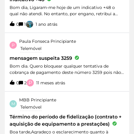
10GB ou mais vão usufruir de velocidade máxima, os
Bom dia, Ligaram-me hoje de um indicativo +48 o
restantes tarifários podem aderir à velocidade máxima
qual não atendi. No entanto, por engano, retribui a
por €5/mês.Esta campanha foi prolongada até
chamada e deu-me a mensagem automática da MEO
31/03/2022.
0
1
1 ano atrás
que não tinha saldo suficiente (tenho pós-pago). A
minha questão é se devo entrar em contacto com o
apoio ao Cliente expondo o assunto.Muito obrigado
Paula Fonseca
Principiante
P
Telemóvel
mensagem suspeita 3259
Bom dia. Quero bloquear qualquer tentativa de
cobrança de pagamento deste número 3259 pois não
solicitei nenhum acesso a conteúdos.
P
0
2
11 meses atrás
MBB
Principiante
M
Telemóvel
Término do período de fidelização (contrato +
aquisição de equipamento a prestações)
Boa tarde,Agradeço o esclarecimento quanto à