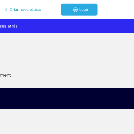
Criar novo tópico
Login
ses atrás
tement