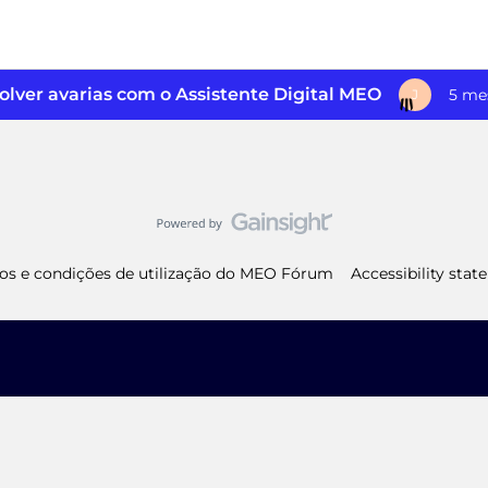
lver avarias com o Assistente Digital MEO
5 me
J
os e condições de utilização do MEO Fórum
Accessibility sta