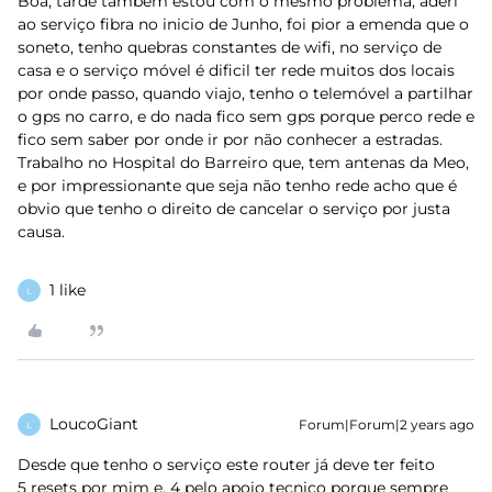
Boa, tarde também estou com o mesmo problema, aderi
ao serviço fibra no inicio de Junho, foi pior a emenda que o
soneto, tenho quebras constantes de wifi, no serviço de
casa e o serviço móvel é dificil ter rede muitos dos locais
por onde passo, quando viajo, tenho o telemóvel a partilhar
o gps no carro, e do nada fico sem gps porque perco rede e
fico sem saber por onde ir por não conhecer a estradas.
Trabalho no Hospital do Barreiro que, tem antenas da Meo,
e por impressionante que seja não tenho rede acho que é
obvio que tenho o direito de cancelar o serviço por justa
causa.
1 like
L
LoucoGiant
Forum|Forum|2 years ago
L
Desde que tenho o serviço este router já deve ter feito
5 resets por mim e, 4 pelo apoio tecnico porque sempre