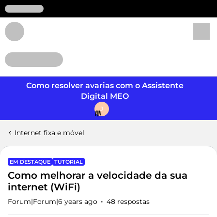
Login
Como resolver avarias com o Assistente
Digital MEO
J
Internet fixa e móvel
EM DESTAQUE
TUTORIAL
Como melhorar a velocidade da sua
internet (WiFi)
Forum|Forum|6 years ago
48 respostas