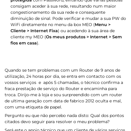
protegida
com Password, evitando que várias pessoas
consigam aceder à sua rede, resultando num maior
congestionamento da sua rede e consequente
diminuição de sinal. Pode verificar e mudar a sua PW do
WiFi diretamente no menu da box MEO (
Menu >
Cliente > Internet Fixa
) ou acedendo à sua área de
cliente my MEO (
Os meus produtos > Internet > Sem
fios em casa
).
Quando se tem problemas com um Router de 9 anos de
utilização, 24 horas por dia, se entra em contacto com os
vossos serviços e após 5 chamadas, o técnico confirma a
fraca prestação de serviço do Router e encaminha para
troca. Dirijo-me à loja e sou surpreendido com um router
de ultima geração com data de fabrico 2012 oculta e mal,
com uma etiqueta de papel.
Pergunto eu que não percebo nada disto: Qual dos pontos
citados devo seguir para resolver o meu problema?
Será este o apoio técnico que um cliente de vários serviços