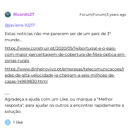
Ricardo27
Forum|Forum|3 years ago
@javieira-10217
Estas notícias não me parecem ser de um país de 3º
mundo…
https://www.construir.pt/2020/05/14/portugal-e-o-pais-
com-maior-percentagem-de-cobertura-de-fibra-optica-em-
zonas-rurais
https://www.dinheirovivo.pt/empresas/telecomunicacoes/r
edes-de-alta-velocidade-ja-chegam-a-seis-milhoes-de-
casas-14969830.html
Agradeça a ajuda com um Like, ou marque a "Melhor
resposta", para ajudar os outros a encontrar rapidamente a
solução.
1 like
V