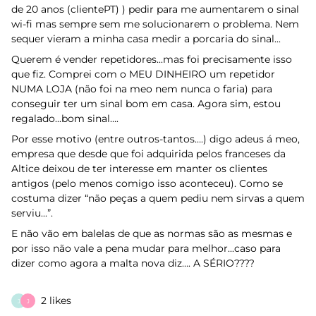
de 20 anos (clientePT) ) pedir para me aumentarem o sinal
wi-fi mas sempre sem me solucionarem o problema. Nem
sequer vieram a minha casa medir a porcaria do sinal...
Querem é vender repetidores...mas foi precisamente isso
que fiz. Comprei com o MEU DINHEIRO um repetidor
NUMA LOJA (não foi na meo nem nunca o faria) para
conseguir ter um sinal bom em casa. Agora sim, estou
regalado...bom sinal….
Por esse motivo (entre outros-tantos….) digo adeus á meo,
empresa que desde que foi adquirida pelos franceses da
Altice deixou de ter interesse em manter os clientes
antigos (pelo menos comigo isso aconteceu). Como se
costuma dizer “não peças a quem pediu nem sirvas a quem
serviu...”.
E não vão em balelas de que as normas são as mesmas e
por isso não vale a pena mudar para melhor...caso para
dizer como agora a malta nova diz…. A SÉRIO????
2 likes
J
J