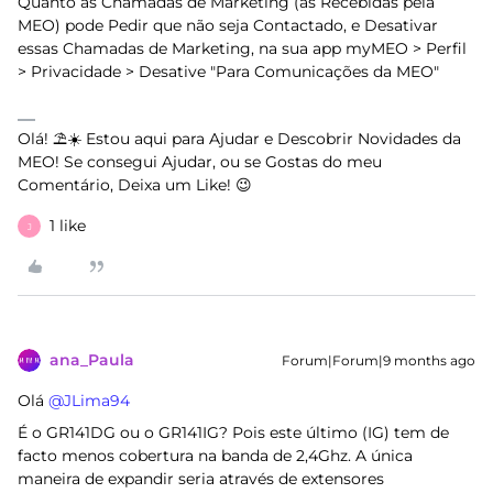
Quanto as Chamadas de Marketing (as Recebidas pela
MEO) pode Pedir que não seja Contactado, e Desativar
essas Chamadas de Marketing, na sua app myMEO > Perfil
> Privacidade > Desative "Para Comunicações da MEO"
Olá! ⛱️☀️ Estou aqui para Ajudar e Descobrir Novidades da
MEO! Se consegui Ajudar, ou se Gostas do meu
Comentário, Deixa um Like! 😉
1 like
J
ana_Paula
Forum|Forum|9 months ago
Olá ​
@JLima94
É o GR141DG ou o GR141IG? Pois este último (IG) tem de
facto menos cobertura na banda de 2,4Ghz. A única
maneira de expandir seria através de extensores