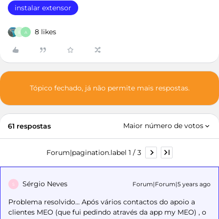
instalar extensor
8 likes
B
A
Tópico fechado, já não permite mais respostas.
Maior número de votos
61 respostas
Forum|pagination.label 1 / 3
Sérgio Neves
Forum|Forum|5 years ago
S
Problema resolvido... Após vários contactos do apoio a
clientes MEO (que fui pedindo através da app my MEO) , o