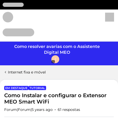
Login
Como resolver avarias com o Assistente
Digital MEO
J
Internet fixa e móvel
EM DESTAQUE
TUTORIAL
Como ​Instalar e configurar o Extensor
MEO Smart WiFi
Forum|Forum|5 years ago
61 respostas