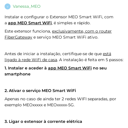
Vanessa_MEO
V
Instalar e configurar o Extensor MEO Smart WiFi, com
a
app MEO Smart WiFi
, é simples e rápido.
Este extensor funciona,
exclusivamente, com o router
FiberGateway
e serviço MEO Smart WiFi ativo.
Antes de iniciar a instalação, certifique-se de que
está
ligado à rede WiFi de casa
. A instalação é feita em 5 passos:
1​​.
​​In​​st​alar e aceder à
app MEO Smart WiFi
no seu
smartphone
2​​.
Ativar o serviço
MEO Smart WiFi
Apenas no caso de ainda ter 2 redes WIFI separadas, por
exemplo MEOxxxxx e MEOxxxxx-5G.
3.
L
iga
r o extensor à corrente elétrica