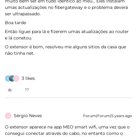
muito bem ser em tudo idêntico ao meu... Eles instalam
umas actualizações no fibergateway e o problema deverá
ser ultrapassado.
Boa tarde
Então liguei para lá e fizerem umas atualizações ao router
e lá conetou.
O extensor é bom, resolveu me alguns sitios da casa que
não tinha net.
3 likes
V
S
Sérgio Neves
Forum|Forum|5 years ago
S
O extensor aparece na app MEO smart wifi, uma vez que o
consegui conectar através do cabo, no entanto como o